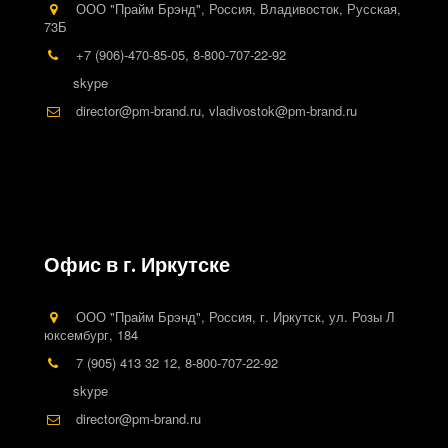
ООО "Прайм Брэнд"
,
Россия
,
Владивосток
,
Русская,
73Б
+7 (906)-470-85-05
,
8-800-707-22-92
skype
director@pm-brand.ru
,
vladivostok@pm-brand.ru
Офис в г. Иркутске
ООО "Прайм Брэнд"
,
Россия
,
г. Иркутск
,
ул. Розы Л
юксембург, 184
7 (905) 413 32 12
,
8-800-707-22-92
skype
director@pm-brand.ru