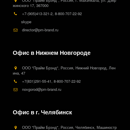
ООО "Прайм Брэнд"
,
Россия
,
г. Махачкала
,
ул. Дзер
жинского 17
,
367000
+7-(905)413-321-2
,
8-800-707-22-92
skype
director@pm-brand.ru
Офис в Нижнем Новгороде
ООО "Прайм Брэнд"
,
Россия
,
Нижний Новгород
,
Лен
ина
,
47
+7(831)291-55-41
,
8-800-707-22-92
novgorod@pm-brand.ru
Офис в г. Челябинск
ООО "Прайм Брэнд"
,
Россия
,
Челябинск
,
Машиностр