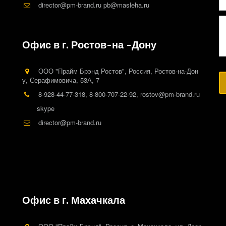
director@pm-brand.ru pb@masleha.ru
Офис в г. Ростов-на -Дону
ООО "Прайм Брэнд Ростов"
,
Россия
,
Ростов-на-Дон
у
,
Серафимовича, 53А
,
7
8-928-44-77-318
,
8-800-707-22-92
,
rostov@pm-brand.ru
skype
director@pm-brand.ru
Офис в г. Махачкала