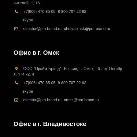
оителей, 1
,
16
+7(906)-470-85-05
,
8-800-707-22-92
skype
director@pm-brand.ru
,
chelyabinsk@pm-brand.ru
Офис в г. Омск
ООО "Прайм Брэнд"
,
Россия
,
г. Омск
,
10 лет Октябр
я, 174 к2
,
4
+7(906)-470-85-05
,
8-800-707-22-92
skype
director@pm-brand.ru
,
omsk@pm-brand.ru
Офис в г. Владивостоке