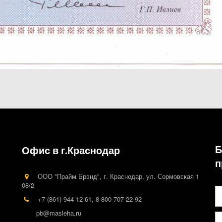
Б
Офис в г.Краснодар
п
ООО "Прайм Брэнд"
,
г. Краснодар
,
ул. Сормовская 1
08/2
+7 (861) 944 12 61
,
8-800-707-22-92
pb@masleha.ru