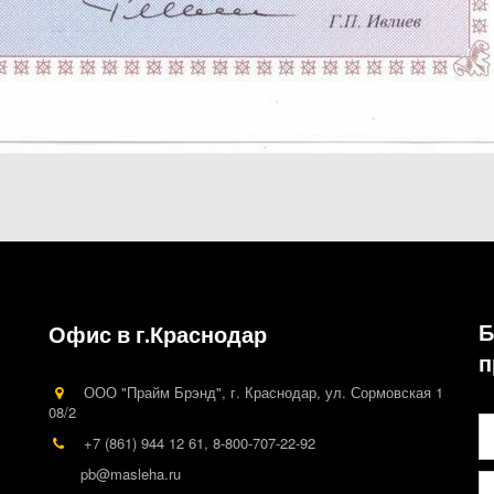
Б
Офис в г.Краснодар
п
ООО "Прайм Брэнд"
,
г. Краснодар
,
ул. Сормовская 1
08/2
+7 (861) 944 12 61
,
8-800-707-22-92
pb@masleha.ru