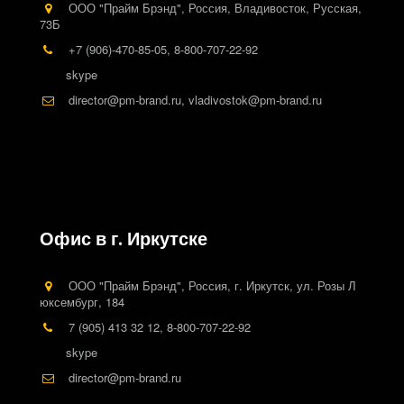
ООО "Прайм Брэнд"
,
Россия
,
Владивосток
,
Русская,
73Б
+7 (906)-470-85-05
,
8-800-707-22-92
skype
director@pm-brand.ru
,
vladivostok@pm-brand.ru
Офис в г. Иркутске
ООО "Прайм Брэнд"
,
Россия
,
г. Иркутск
,
ул. Розы Л
юксембург, 184
7 (905) 413 32 12
,
8-800-707-22-92
skype
director@pm-brand.ru