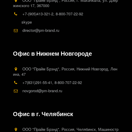
ООО "Прайм Брэнд"
,
Россия
,
г. Махачкала
,
ул. Дзер
жинского 17
,
367000
+7-(905)413-321-2
,
8-800-707-22-92
skype
director@pm-brand.ru
Офис в Нижнем Новгороде
ООО "Прайм Брэнд"
,
Россия
,
Нижний Новгород
,
Лен
ина
,
47
+7(831)291-55-41
,
8-800-707-22-92
novgorod@pm-brand.ru
Офис в г. Челябинск
ООО "Прайм Брэнд"
,
Россия
,
Челябинск
,
Машиностр