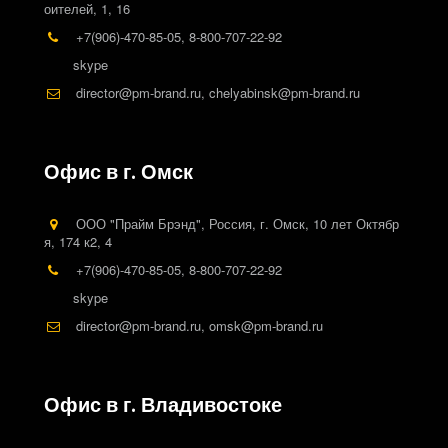
оителей, 1
,
16
+7(906)-470-85-05
,
8-800-707-22-92
skype
director@pm-brand.ru
,
chelyabinsk@pm-brand.ru
Офис в г. Омск
ООО "Прайм Брэнд"
,
Россия
,
г. Омск
,
10 лет Октябр
я, 174 к2
,
4
+7(906)-470-85-05
,
8-800-707-22-92
skype
director@pm-brand.ru
,
omsk@pm-brand.ru
Офис в г. Владивостоке