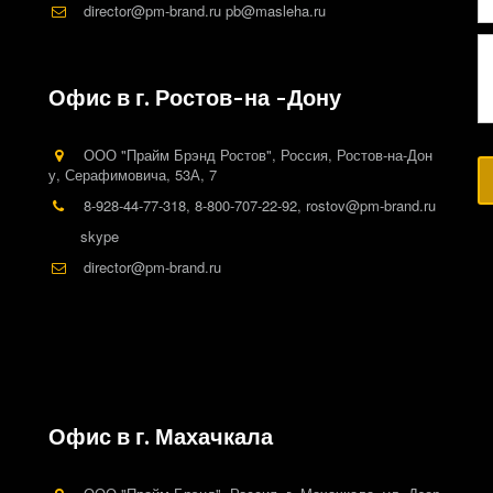
director@pm-brand.ru pb@masleha.ru
Офис в г. Ростов-на -Дону
ООО "Прайм Брэнд Ростов"
,
Россия
,
Ростов-на-Дон
у
,
Серафимовича, 53А
,
7
8-928-44-77-318
,
8-800-707-22-92
,
rostov@pm-brand.ru
skype
director@pm-brand.ru
Офис в г. Махачкала